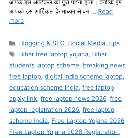
आपके इस आर्टिकल को पूरा पढ़ना होगा। क्योंकि हम
आपको इस आर्टिकल के माध्यम से वन …
Read
more
Categories
Blogging & SEO
,
Social Media Tips
Tags
Bihar free laptop yojana
,
Bihar
students laptop scheme
,
breaking news
free laptop
,
digital India scheme laptop
,
education scheme India
,
free laptop
apply link
,
free laptop news 2026
,
free
laptop registration 2026
,
free laptop
scheme India
,
Free Laptop Yojana 2026
,
Free Laptop Yojana 2026 Registration
,