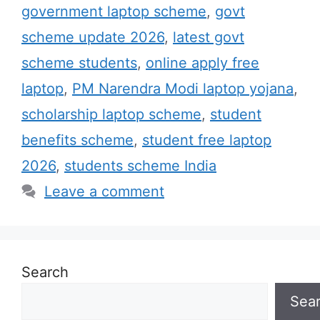
government laptop scheme
,
govt
scheme update 2026
,
latest govt
scheme students
,
online apply free
laptop
,
PM Narendra Modi laptop yojana
,
scholarship laptop scheme
,
student
benefits scheme
,
student free laptop
2026
,
students scheme India
Leave a comment
Search
Sea