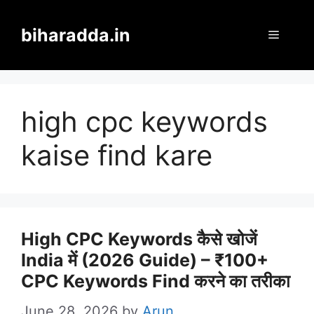
Skip
to
biharadda.in
Menu
content
high cpc keywords
kaise find kare
High CPC Keywords कैसे खोजें
India में (2026 Guide) – ₹100+
CPC Keywords Find करने का तरीका
June 28, 2026
by
Arun