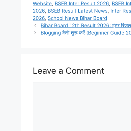
Website
,
BSEB Inter Result 2026
,
BSEB In
2026
,
BSEB Result Latest News
,
Inter Re
2026
,
School News Bihar Board
Bihar Board 12th Result 2026: इंटर रिजल्ट 
Blogging कैसे शुरू करें (Beginner Guide 
Leave a Comment
Comment