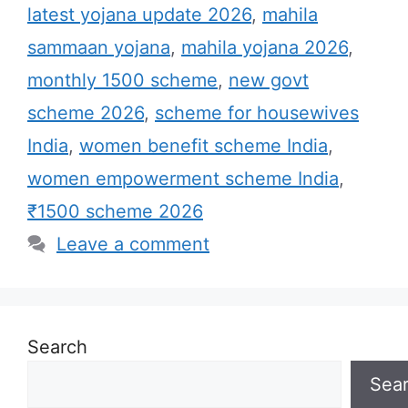
latest yojana update 2026
,
mahila
sammaan yojana
,
mahila yojana 2026
,
monthly 1500 scheme
,
new govt
scheme 2026
,
scheme for housewives
India
,
women benefit scheme India
,
women empowerment scheme India
,
₹1500 scheme 2026
Leave a comment
Search
Sea