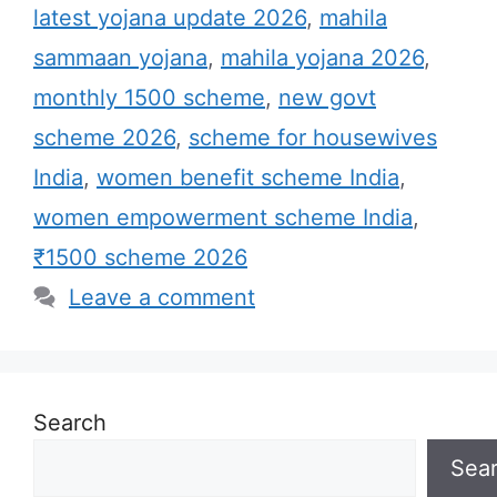
latest yojana update 2026
,
mahila
sammaan yojana
,
mahila yojana 2026
,
monthly 1500 scheme
,
new govt
scheme 2026
,
scheme for housewives
India
,
women benefit scheme India
,
women empowerment scheme India
,
₹1500 scheme 2026
Leave a comment
Search
Sea