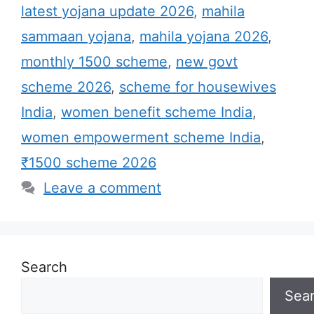
latest yojana update 2026
,
mahila
sammaan yojana
,
mahila yojana 2026
,
monthly 1500 scheme
,
new govt
scheme 2026
,
scheme for housewives
India
,
women benefit scheme India
,
women empowerment scheme India
,
₹1500 scheme 2026
Leave a comment
Search
Sea